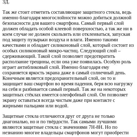
3Д.
Так же стоит отметить составляющие защитного стекла, ведь
именно благодаря многослойности можно добиться должной
безопасности для вашего смартфона. Самый первый слой
должен обладать особой клеевой поверхностью, а так же ни в
коем случае не должен скользить или отклеиваться, запуская
под защиту пузырьки воздуха и влаги. Именно такими
качествами и обладает силиконовый слой, который состоит из
особых силиконовый микро-частиц. Следующий слой –
сдерживающий. Такой слой позволяет предотвратить
расползание трещины, если она уже появилась. Особую роль
играет антибликовый слой. Именно благодаря ему
сохраняется яркость экрана даже в самый солнечный день.
Конечным является предохранительный слой, он то и
защищает ваш смартфон во время падения, беря всю нагрузку
на себя и разбивается самый первый. Так же на некоторых
защитных стёклах имеется олеофобный слой. Он позволяет
экрану оставаться всегда чистым даже при контакте с
жирными пальцами или водой.
Защитные стекла отличаются друг от друга не только
диагональю, но и по твёрдости. Так самыми лучшими
являются защитные стекла с значениями 7Н-8Н. Но по
незнанию многие владельцы смартфонов могут приобрести