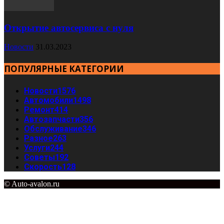
Открытие автосервиса с нуля
Новости
31.03.2023
ПОПУЛЯРНЫЕ КАТЕГОРИИ
Новости
1576
Автомобили
1498
Ремонт
414
Автозапчасти
356
Обслуживание
346
Разное
263
Услуги
244
Советы
192
Скорость
128
© Auto-avalon.ru