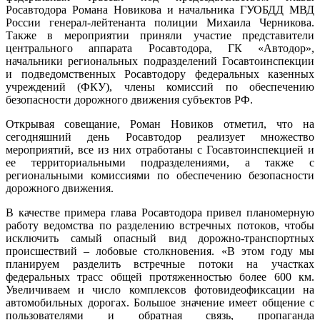
Росавтодора Романа Новикова и начальника ГУОБДД МВД
России генерал-лейтенанта полиции Михаила Черникова.
Также в мероприятии приняли участие представители
центрального аппарата Росавтодора, ГК «Автодор»,
начальники региональных подразделений Госавтоинспекции
и подведомственных Росавтодору федеральных казенных
учреждений (ФКУ), члены комиссий по обеспечению
безопасности дорожного движения субъектов РФ.
Открывая совещание, Роман Новиков отметил, что на
сегодняшний день Росавтодор реализует множество
мероприятий, все из них отработаны с Госавтоинспекцией и
ее территориальными подразделениями, а также с
региональными комиссиями по обеспечению безопасности
дорожного движения.
В качестве примера глава Росавтодора привел планомерную
работу ведомства по разделению встречных потоков, чтобы
исключить самый опасный вид дорожно-транспортных
происшествий – лобовые столкновения. «В этом году мы
планируем разделить встречные потоки на участках
федеральных трасс общей протяженностью более 600 км.
Увеличиваем и число комплексов фотовидеофиксации на
автомобильных дорогах. Большое значение имеет общение с
пользователями и обратная связь, пропаганда