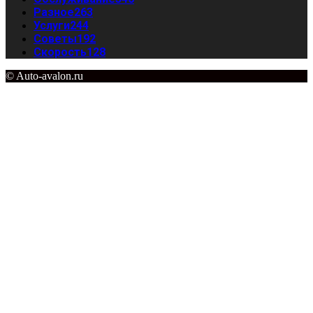
Разное
263
Услуги
244
Советы
192
Скорость
128
© Auto-avalon.ru