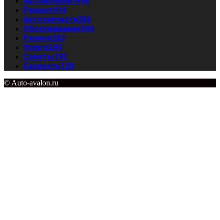
Автомобили
1498
Ремонт
414
Автозапчасти
356
Обслуживание
346
Разное
263
Услуги
244
Советы
192
Скорость
128
© Auto-avalon.ru