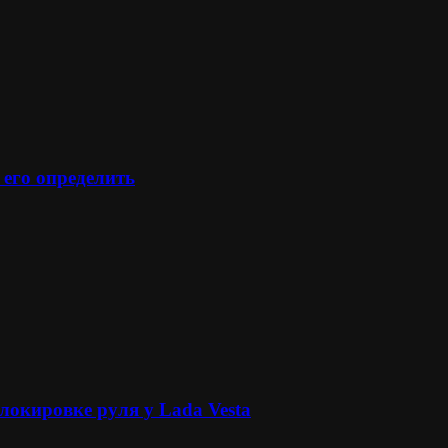
 его определить
локировке руля у Lada Vesta