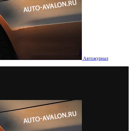
Автожурнал