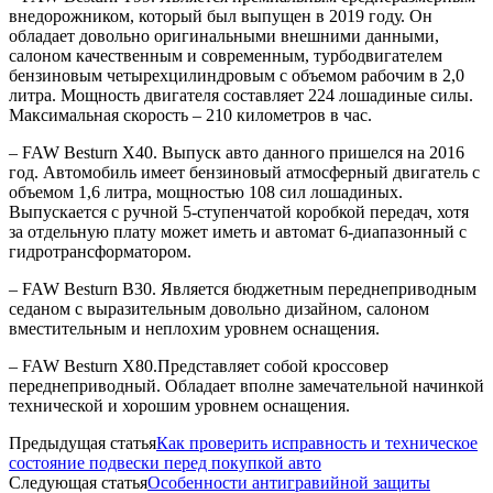
внедорожником, который был выпущен в 2019 году. Он
обладает довольно оригинальными внешними данными,
салоном качественным и современным, турбодвигателем
бензиновым четырехцилиндровым с объемом рабочим в 2,0
литра. Мощность двигателя составляет 224 лошадиные силы.
Максимальная скорость – 210 километров в час.
– FAW Besturn X40. Выпуск авто данного пришелся на 2016
год. Автомобиль имеет бензиновый атмосферный двигатель с
объемом 1,6 литра, мощностью 108 сил лошадиных.
Выпускается с ручной 5-ступенчатой коробкой передач, хотя
за отдельную плату может иметь и автомат 6-диапазонный с
гидротрансформатором.
– FAW Besturn B30. Является бюджетным переднеприводным
седаном с выразительным довольно дизайном, салоном
вместительным и неплохим уровнем оснащения.
– FAW Besturn X80.Представляет собой кроссовер
переднеприводный. Обладает вполне замечательной начинкой
технической и хорошим уровнем оснащения.
Предыдущая статья
Как проверить исправность и техническое
состояние подвески перед покупкой авто
Следующая статья
Особенности антигравийной защиты