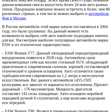
показала лимузин Hongqi.
За все время своего существования
данная компания смогла выпустить более 24 млн авто разных
типов. Продукцию компании можно встретить в более, чем 80
различных странах, в том числе можно выбрать и
автомобили
Фав в Москве
.
В России автомобили этой марки начали поставляться в 2004
году, это были грузовики. На данный момент есть
возможность выбрать себе авто наиболее подходящее именно
для вас. Рассмотрим наиболее популярные автомобили марки
FAW и их технические характеристики.
– FAW Besturn T77. Данный пятидверный переднеприводный
внедорожник появился в 2018 году. Автомобиль сразу
зарекомендовал себя как вполне стильный SUV, обладающий
практичным и современным салоном, хорошей составляющей
технической и уровнем оснащения. Авто отличается также
турбодвигателем современным на 1,2 литра и интеллектом
искусственным. Вес данного автомобиля 1455-1505
килограмм, все зависит от варианта его исполнения. Просвет
дорожный – 176 миллиметров. Мощность двигателя
составляет 143 силы лошадиные. Авто оснащено коробкой
передачей ручной 6-ступенчатой, а еще колесами ведущими
оси передней.
– FAW Besturn T99. Является премиальным среднеразмерным