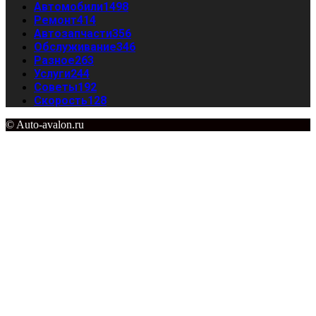
Автомобили
1498
Ремонт
414
Автозапчасти
356
Обслуживание
346
Разное
263
Услуги
244
Советы
192
Скорость
128
© Auto-avalon.ru