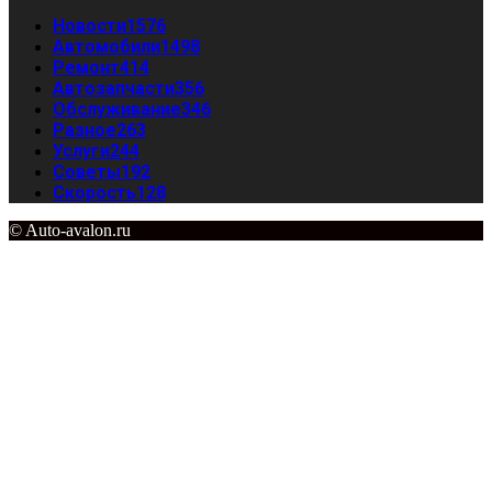
Новости
1576
Автомобили
1498
Ремонт
414
Автозапчасти
356
Обслуживание
346
Разное
263
Услуги
244
Советы
192
Скорость
128
© Auto-avalon.ru