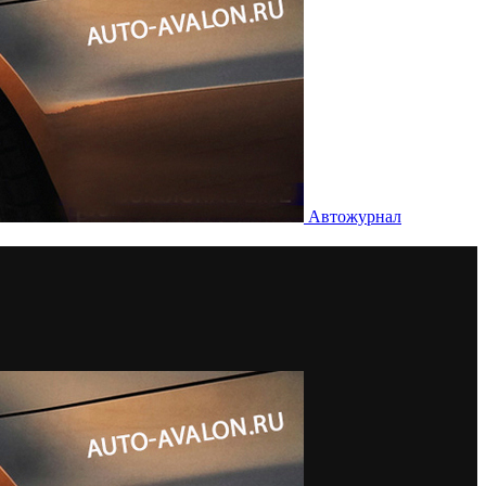
Автожурнал