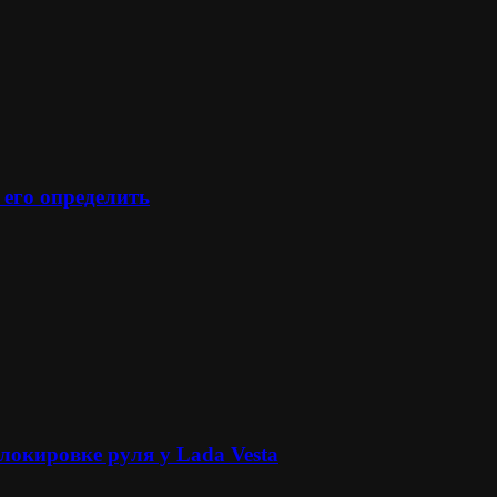
 его определить
локировке руля у Lada Vesta