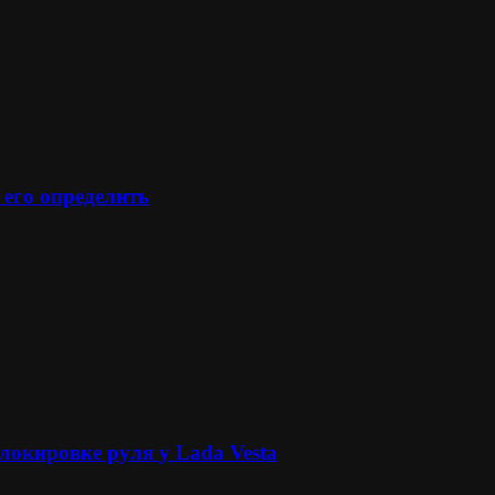
 его определить
локировке руля у Lada Vesta