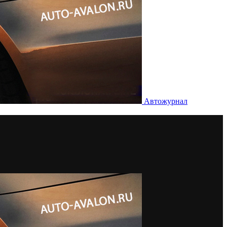
Автожурнал