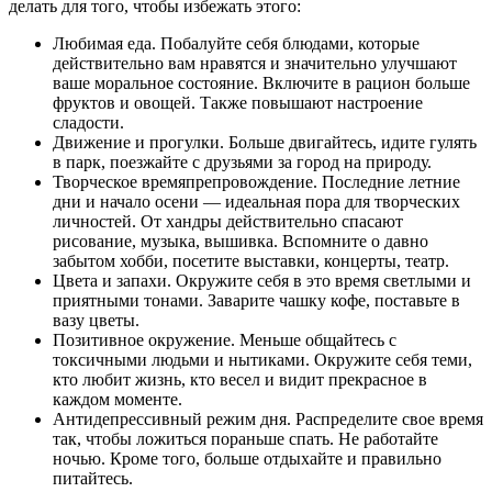
делать для того, чтобы избежать этого:
Любимая еда. Побалуйте себя блюдами, которые
действительно вам нравятся и значительно улучшают
ваше моральное состояние. Включите в рацион больше
фруктов и овощей. Также повышают настроение
сладости.
Движение и прогулки. Больше двигайтесь, идите гулять
в парк, поезжайте с друзьями за город на природу.
Творческое времяпрепровождение. Последние летние
дни и начало осени — идеальная пора для творческих
личностей. От хандры действительно спасают
рисование, музыка, вышивка. Вспомните о давно
забытом хобби, посетите выставки, концерты, театр.
Цвета и запахи. Окружите себя в это время светлыми и
приятными тонами. Заварите чашку кофе, поставьте в
вазу цветы.
Позитивное окружение. Меньше общайтесь с
токсичными людьми и нытиками. Окружите себя теми,
кто любит жизнь, кто весел и видит прекрасное в
каждом моменте.
Антидепрессивный режим дня. Распределите свое время
так, чтобы ложиться пораньше спать. Не работайте
ночью. Кроме того, больше отдыхайте и правильно
питайтесь.