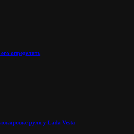
 его определить
локировке руля у Lada Vesta