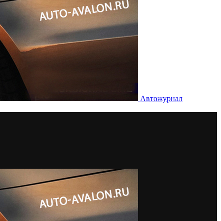
Автожурнал