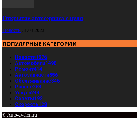
Открытие автосервиса с нуля
Новости
31.03.2023
ПОПУЛЯРНЫЕ КАТЕГОРИИ
Новости
1576
Автомобили
1498
Ремонт
414
Автозапчасти
356
Обслуживание
346
Разное
263
Услуги
244
Советы
192
Скорость
128
© Auto-avalon.ru