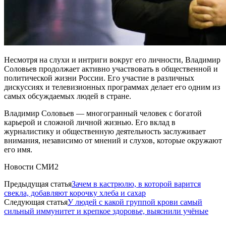
Несмотря на слухи и интриги вокруг его личности, Владимир
Соловьев продолжает активно участвовать в общественной и
политической жизни России. Его участие в различных
дискуссиях и телевизионных программах делает его одним из
самых обсуждаемых людей в стране.
Владимир Соловьев — многогранный человек с богатой
карьерой и сложной личной жизнью. Его вклад в
журналистику и общественную деятельность заслуживает
внимания, независимо от мнений и слухов, которые окружают
его имя.
Новости СМИ2
Предыдущая статья
Зачем в кастрюлю, в которой варится
свекла, добавляют корочку хлеба и сахар
Следующая статья
У людей с какой группой крови самый
сильный иммунитет и крепкое здоровье, выяснили учёные