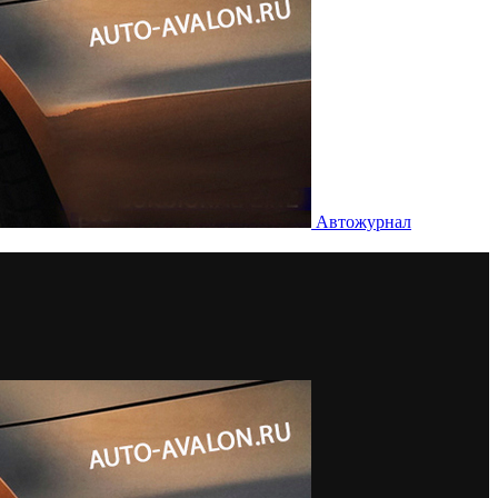
Автожурнал