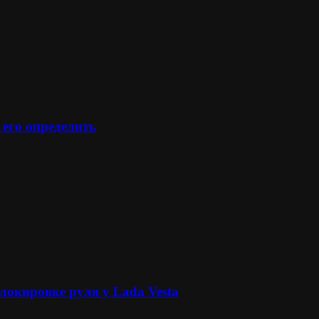
 его определить
локировке руля у Lada Vesta