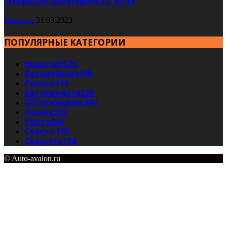
Открытие автосервиса с нуля
Новости
31.03.2023
ПОПУЛЯРНЫЕ КАТЕГОРИИ
Новости
1576
Автомобили
1498
Ремонт
414
Автозапчасти
356
Обслуживание
346
Разное
263
Услуги
244
Советы
192
Скорость
128
© Auto-avalon.ru