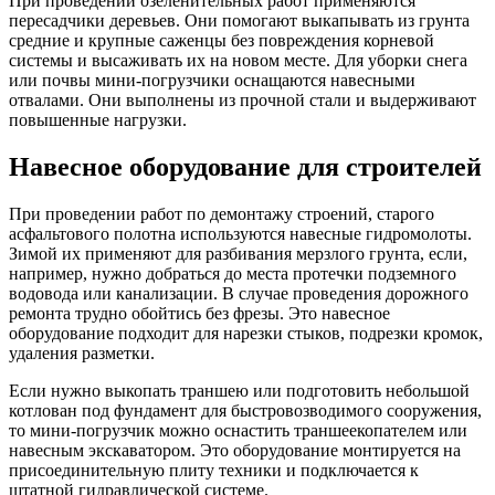
При проведении озеленительных работ применяются
пересадчики деревьев. Они помогают выкапывать из грунта
средние и крупные саженцы без повреждения корневой
системы и высаживать их на новом месте. Для уборки снега
или почвы мини-погрузчики оснащаются навесными
отвалами. Они выполнены из прочной стали и выдерживают
повышенные нагрузки.
Навесное оборудование для строителей
При проведении работ по демонтажу строений, старого
асфальтового полотна используются навесные гидромолоты.
Зимой их применяют для разбивания мерзлого грунта, если,
например, нужно добраться до места протечки подземного
водовода или канализации. В случае проведения дорожного
ремонта трудно обойтись без фрезы. Это навесное
оборудование подходит для нарезки стыков, подрезки кромок,
удаления разметки.
Если нужно выкопать траншею или подготовить небольшой
котлован под фундамент для быстровозводимого сооружения,
то мини-погрузчик можно оснастить траншеекопателем или
навесным экскаватором. Это оборудование монтируется на
присоединительную плиту техники и подключается к
штатной гидравлической системе.