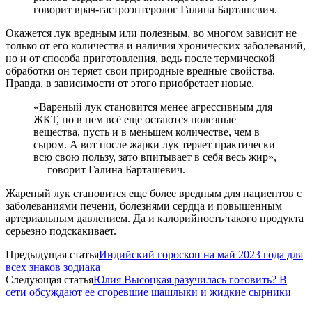
говорит врач-гастроэнтеролог Галина Барташевич.
Окажется лук вредным или полезным, во многом зависит не
только от его количества и наличия хронических заболеваний,
но и от способа приготовления, ведь после термической
обработки он теряет свои природные вредные свойства.
Правда, в зависимости от этого приобретает новые.
«Вареный лук становится менее агрессивным для
ЖКТ, но в нем всё еще остаются полезные
вещества, пусть и в меньшем количестве, чем в
сыром. А вот после жарки лук теряет практически
всю свою пользу, зато впитывает в себя весь жир»,
— говорит Галина Барташевич.
Жареный лук становится еще более вредным для пациентов с
заболеваниями печени, болезнями сердца и повышенным
артериальным давлением. Да и калорийность такого продукта
серьезно подскакивает.
Предыдущая статья
Индийский гороскоп на май 2023 года для
всех знаков зодиака
Следующая статья
Юлия Высоцкая разучилась готовить? В
сети обсуждают ее сгоревшие шашлыки и жидкие сырники