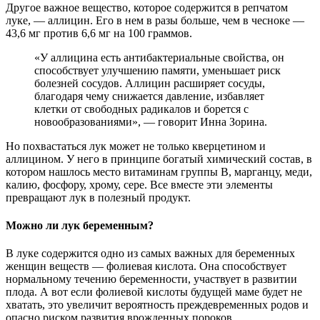
Другое важное вещество, которое содержится в репчатом
луке, — аллицин. Его в нем в разы больше, чем в чесноке —
43,6 мг против 6,6 мг на 100 граммов.
«У аллицина есть антибактериальные свойства, он
способствует улучшению памяти, уменьшает риск
болезней сосудов. Аллицин расширяет сосуды,
благодаря чему снижается давление, избавляет
клетки от свободных радикалов и борется с
новообразованиями», — говорит Инна Зорина.
Но похвастаться лук может не только кверцетином и
аллицином. У него в принципе богатый химический состав, в
котором нашлось место витаминам группы В, марганцу, меди,
калию, фосфору, хрому, сере. Все вместе эти элементы
превращают лук в полезный продукт.
Можно ли лук беременным?
В луке содержится одно из самых важных для беременных
женщин веществ — фолиевая кислота. Она способствует
нормальному течению беременности, участвует в развитии
плода. А вот если фолиевой кислоты будущей маме будет не
хватать, это увеличит вероятность преждевременных родов и
опасно риском развития врожденных пороков.