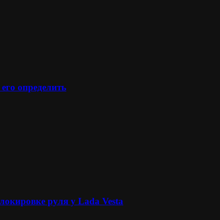
 его определить
локировке руля у Lada Vesta