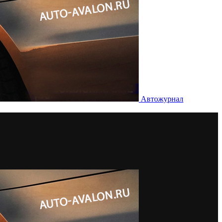
Автожурнал