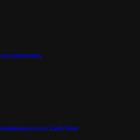
 его определить
локировке руля у Lada Vesta