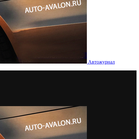
Автожурнал