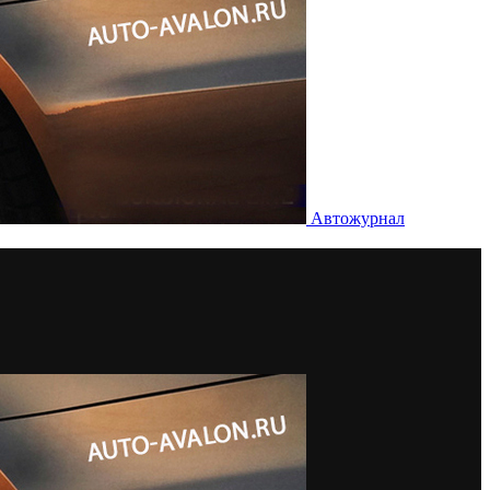
Автожурнал