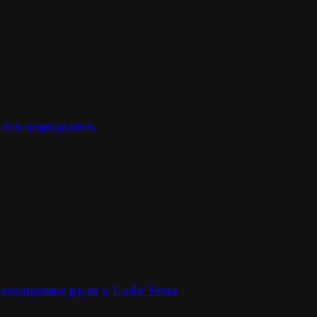
 его определить
локировке руля у Lada Vesta