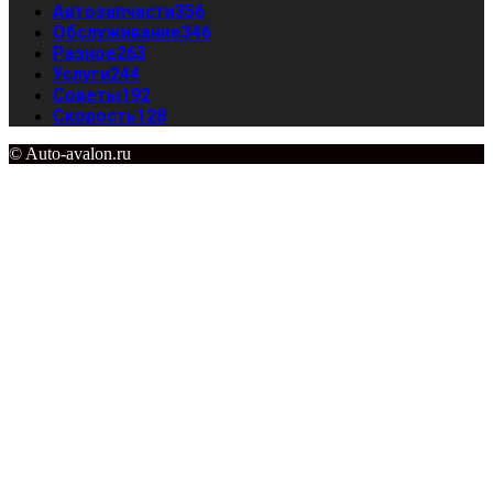
Автозапчасти
356
Обслуживание
346
Разное
263
Услуги
244
Советы
192
Скорость
128
© Auto-avalon.ru