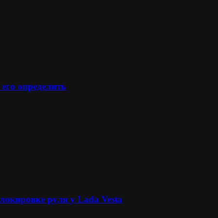
 его определить
локировке руля у Lada Vesta