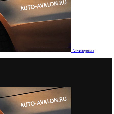
Автожурнал